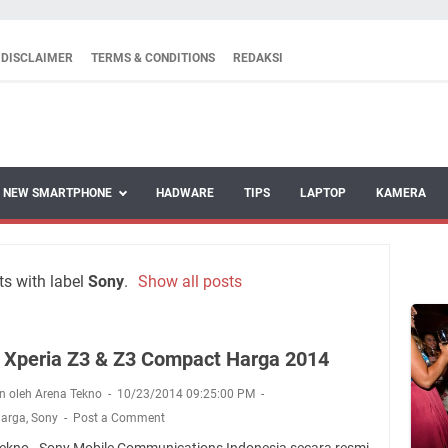
DISCLAIMER
TERMS & CONDITIONS
REDAKSI
NEW SMARTPHONE
HADWARE
TIPS
LAPTOP
KAMERA
s with label
Sony
.
Show all posts
 Xperia Z3 & Z3 Compact Harga 2014
n oleh Arena Tekno
10/23/2014 09:25:00 PM
Harga
,
Sony
Post a Comment
ekno - Sony Mobile Communications Indonesia secara resmi