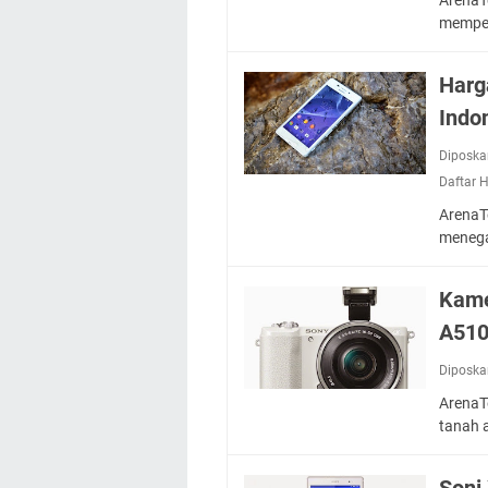
mempe
Harg
Indo
Diposka
Daftar 
ArenaT
menega
Kame
A51
Diposka
ArenaT
tanah 
Soni