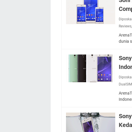
Com
Diposka
Reviews
ArenaTe
dunia 
Sony
Indo
Diposka
DualSI
ArenaTe
Indone
Sony
Keda