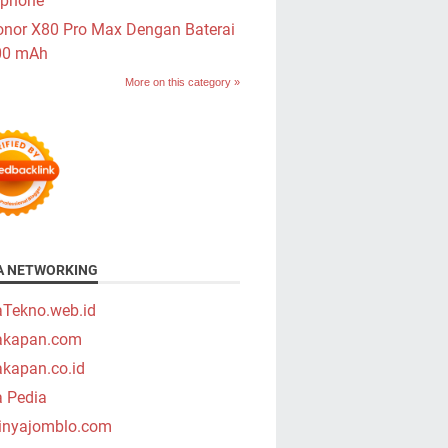
phone
nor X80 Pro Max Dengan Baterai
00 mAh
More on this category »
A NETWORKING
aTekno.web.id
takapan.com
akapan.co.id
a Pedia
tinyajomblo.com