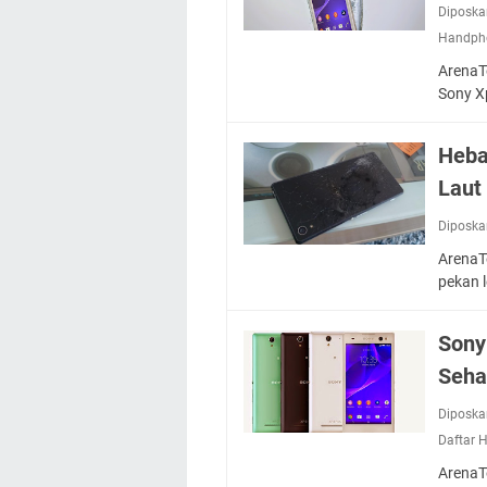
Diposka
Handph
ArenaT
Sony X
Heba
Laut
Diposka
ArenaTe
pekan 
Sony
Seha
Diposka
Daftar 
ArenaTe