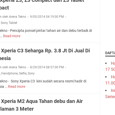
e
e
t
r
pact
r
H
i
a
a
n oleh Arena Tekno
9/05/2014 04:19:00 PM
a
M
r
M
,
Sony
,
Tablet
i
g
2
r
kno - Pencipta ponsel pintar tahan air dan debu terbaik di
a
A
r
s…
Read more
S
2
q
o
o
0
u
r
n
1
a
 Xperia C3 Seharga Rp. 3.8 Jt Di Jual Di
l
i
4
DAFT
d
e
nesia
X
a
s
Ha
p
n
s
n oleh Arena Tekno
8/29/2014 08:57:00 PM
e
17 5
E
A
M
,
Handphone
,
Selfie
,
Sony
r
3
Ho
u
i
kno - Sony Xperia C3 kini sudah secara resmi hadir di
D
11.0
t
a
sia …
Read more
S
i
o
In
Z
o
I
f
3
Serie
n
n
o
 Xperia M2 Aqua Tahan debu dan Air
,
y
d
k
Z
laman 3 Meter
X
o
u
3
p
n