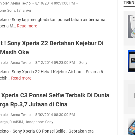
s
TREN
C
n oleh Arena Tekno
8/19/2014 09:51:00 PM
e
e
2
o
one
,
Sony
,
TahanAir
r
s
4
m
i
i
M
ekno - Sony lagi menghadirkan ponsel tahan air bernama
p
a
a
P
peria M…
Read more
S
a
C
S
o
c
3
o
n
t
t ! Sony Xperia Z2 Bertahan Kejebur Di
S
n
y
d
e
 Masih Oke
y
X
a
h
A
p
n
a
n oleh Arena Tekno
8/12/2014 09:23:00 PM
Sony
5
e
Z
r
1
r
kno - Sony Xperia Z2 Hebat Kejebur Air Laut . Selama 6
3
g
0
i
lebih…
Read more
T
H
a
0
a
a
e
R
M
b
b
p
 Xperia C3 Ponsel Selfie Terbaik Di Dunia
2
l
a
.
A
rga Rp.3,7 Jutaan di Cina
e
t
3
q
t
!
.
n oleh Arena Tekno
8/02/2014 08:30:00 PM
u
C
S
8
a
Harga
,
DualSIM
,
Handphone
,
Sony
o
o
J
T
m
n
kno - Sony Xperia C3 Ponsel Selfie . Gebrakan era
t
a