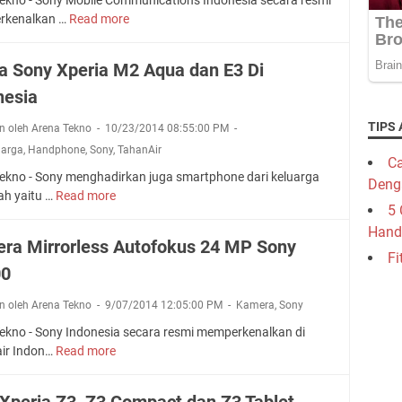
rkenalkan …
Read more
S
o
n
a Sony Xperia M2 Aqua dan E3 Di
y
nesia
X
p
TIPS 
n oleh Arena Tekno
10/23/2014 08:55:00 PM
e
Harga
,
Handphone
,
Sony
,
TahanAir
r
Ca
i
ekno - Sony menghadirkan juga smartphone dari keluarga
Deng
a
h yaitu …
Read more
H
Z
5 
a
3
Hand
r
ra Mirrorless Autofokus 24 MP Sony
&
g
Fi
Z
00
a
3
S
C
n oleh Arena Tekno
9/07/2014 12:05:00 PM
Kamera
,
Sony
o
o
n
ekno - Sony Indonesia secara resmi memperkenalkan di
m
y
air Indon…
Read more
K
p
X
a
a
p
m
c
 Xperia Z3, Z3 Compact dan Z3 Tablet