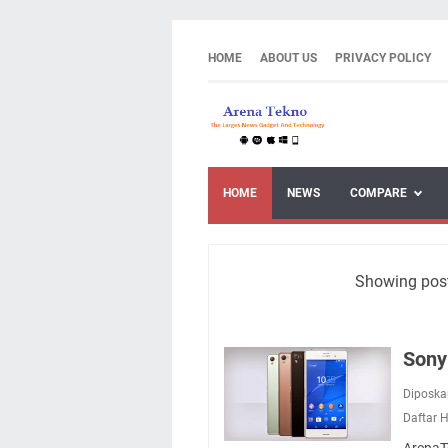
HOME
ABOUT US
PRIVACY POLICY
HOME
NEWS
COMPARE
Showing post
Sony
Diposka
Daftar 
ArenaT