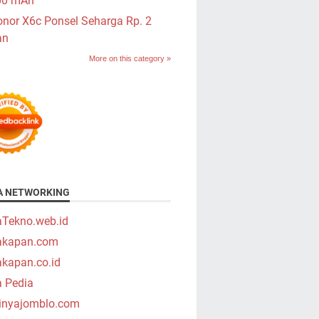
00 mAh
nor X6c Ponsel Seharga Rp. 2
an
More on this category »
A NETWORKING
aTekno.web.id
takapan.com
akapan.co.id
a Pedia
tinyajomblo.com