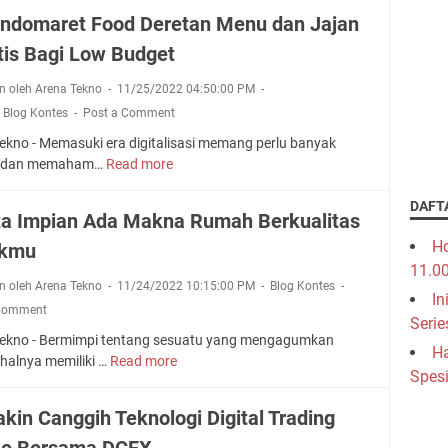
d
a
r
 Indomaret Food Deretan Menu dan Jajan
u
s
a
k
i
tis Bagi Low Budget
n
s
A
P
i
m
n oleh Arena Tekno
11/25/2022 04:50:00 PM
e
B
a
,
Blog Kontes
Post a Comment
n
e
n
t
ekno - Memasuki era digitalisasi memang perlu banyak
r
P
i
ar dan memaham…
Read more
K
s
u
n
l
a
n
g
DAFT
i
m
y
ta Impian Ada Makna Rumah Berkualitas
M
k
a
a
e
Ho
ukmu
I
Z
R
m
11.0
n
e
u
i
n oleh Arena Tekno
11/24/2022 10:15:00 PM
Blog Kontes
d
n
m
In
l
 Comment
o
f
a
Serie
i
m
o
ekno - Bermimpi tentang sesuatu yang mengagumkan
h
h
Ha
a
n
 halnya memiliki …
Read more
S
J
Spesi
r
e
e
e
e
9
j
n
kin Canggih Teknologi Digital Trading
t
u
i
F
ne Bersama DCFX
t