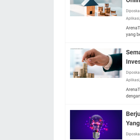
Diposka
Aplikasi
ArenaT
yang be
Sema
Inve
Diposka
Aplikasi
ArenaT
dengan
Berj
Yang
Diposka