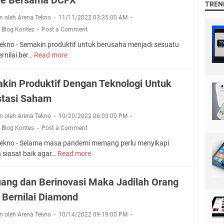
s
TREN
o
a
A
o
n oleh Arena Tekno
11/11/2022 03:35:00 AM
I
s
d
,
Blog Kontes
Post a Comment
m
e
D
p
t
ekno - Semakin produktif untuk berusaha menjadi sesuatu
e
i
d
rnilai ber…
Read more
S
r
a
a
e
e
n
n
m
t
kin Produktif Dengan Teknologi Untuk
A
A
a
a
d
stasi Saham
p
k
n
a
l
i
M
M
n oleh Arena Tekno
10/20/2022 06:03:00 PM
i
n
e
a
k
,
Blog Kontes
Post a Comment
C
n
k
a
a
u
ekno - Selama masa pandemi memang perlu menyikapi
n
s
n
d
 siasat baik agar…
Read more
S
a
i
g
a
e
R
I
g
n
m
u
uang dan Berinovasi Maka Jadilah Orang
n
i
J
a
m
v
h
 Bernilai Diamond
a
k
a
e
T
j
i
h
s
e
n oleh Arena Tekno
10/14/2022 09:19:00 PM
a
n
B
t
k