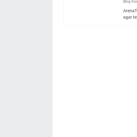
Blog Ko
ArenaT
agar t