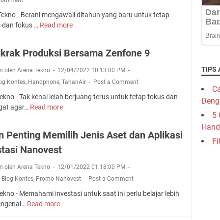
Tekno - Berani mengawali ditahun yang baru untuk tetap
s dan fokus …
Read more
C
u
a
krak Produksi Bersama Zenfone 9
n
M
TIPS 
n oleh Arena Tekno
12/04/2022 10:13:00 PM
a
og Kontes
,
Handphone
,
TahanAir
Post a Comment
s
Ca
kno - Tak kenal lelah berjuang terus untuk tetap fokus dan
a
Deng
gat agar…
Read more
D
D
5 
o
e
Hand
n
p
n Penting Memilih Jenis Aset dan Aplikasi
g
a
Fi
stasi Nanovest
k
n
r
I
n oleh Arena Tekno
12/01/2022 01:18:00 PM
a
n
,
Blog Kontes
,
Promo Nanovest
Post a Comment
k
v
P
e
kno - Memahami investasi untuk saat ini perlu belajar lebih
r
s
engenal…
Read more
P
o
t
e