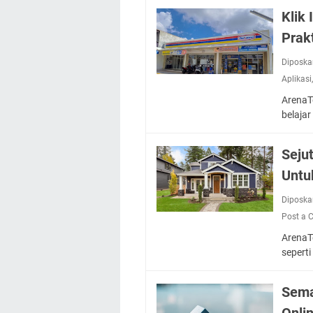
Klik
Prak
Diposka
Aplikasi
ArenaT
belaj
Seju
Unt
Diposka
Post a
ArenaT
seperti
Sema
Onli