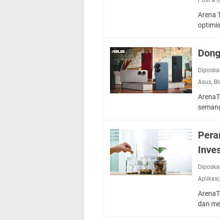
Arena 
optimi
Dong
Diposka
Asus
,
Bl
ArenaTe
seman
Pera
Inve
Diposka
Aplikasi
ArenaTe
dan m