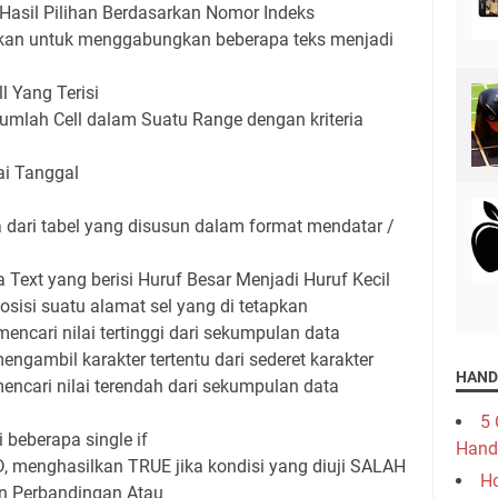
asil Pilihan Berdasarkan Nomor Indeks
an untuk menggabungkan beberapa teks menjadi
 Yang Terisi
mlah Cell dalam Suatu Range dengan kriteria
ai Tanggal
dari tabel yang disusun dalam format mendatar /
ext yang berisi Huruf Besar Menjadi Huruf Kecil
isi suatu alamat sel yang di tetapkan
ncari nilai tertinggi dari sekumpulan data
ngambil karakter tertentu dari sederet karakter
HAND
encari nilai terendah dari sekumpulan data
5 
 beberapa single if
Hand
D, menghasilkan TRUE jika kondisi yang diuji SALAH
Ho
an Perbandingan Atau