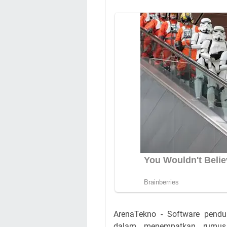
ArenaTekno - Software penduk
dalam menempatkan rumus b