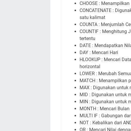
CHOOSE : Menampilkan H
CONCATENATE : Digunak
satu kalimat
COUNTA : Menjumlah Cell
COUNTIF : Menghitung Ju
tertentu
DATE : Mendapatkan Nil
DAY : Mencari Hari
HLOOKUP : Mencari Data 
horizontal
LOWER : Merubah Semua T
MATCH : Menampilkan pos
MAX : Digunakan untuk me
MID : Digunakan untuk me
MIN : Digunakan untuk m
MONTH : Mencari Bulan
MULTI IF : Gabungan dari
NOT : Kebalikan dari AN
OR : Mencari Nilai deng