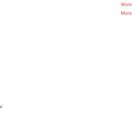
Wome
Mura
al