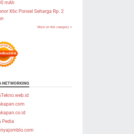
00 mAh
nor X6c Ponsel Seharga Rp. 2
an
More on this category »
A NETWORKING
aTekno.web.id
takapan.com
akapan.co.id
a Pedia
tinyajomblo.com