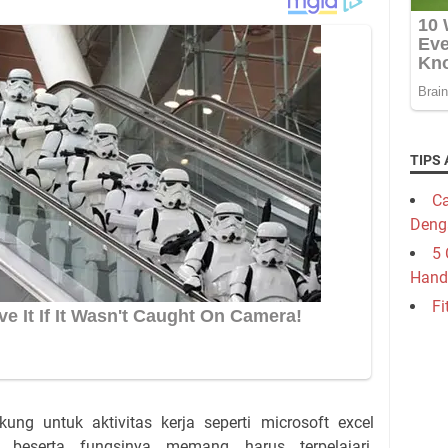
TIPS 
Ca
Deng
5 
Hand
Fi
ung untuk aktivitas kerja seperti microsoft excel
eserta fungsinya memang harus terpelajari.