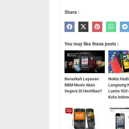
Share :
You may like these posts :
Benarkah Layanan
Nokia Hadi
BBM Music Akan
Langsung 
Segera Di Hentikan?
Lumia 920 
Kota Indon