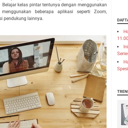
. Belajar kelas pintar tentunya dengan menggunakan
ti menggunakan beberapa aplikasi seperti Zoom,
si pendukung lainnya.
DAFT
Ho
11.0
In
Serie
Ha
Spesi
TREN