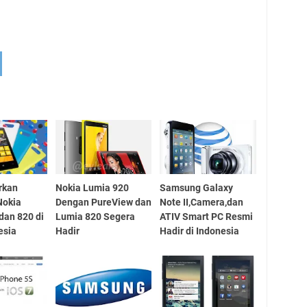
rkan
Nokia Lumia 920
Samsung Galaxy
Nokia
Dengan PureView dan
Note II,Camera,dan
dan 820 di
Lumia 820 Segera
ATIV Smart PC Resmi
esia
Hadir
Hadir di Indonesia