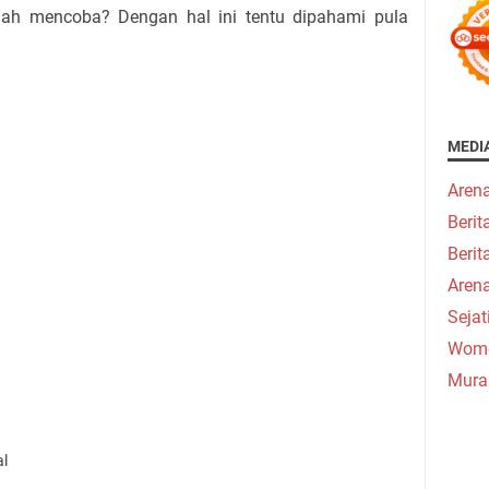
dah mencoba? Dengan hal ini tentu dipahami pula
MEDI
Aren
Beri
Berit
Aren
Seja
Wome
Mura
al