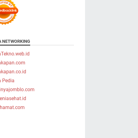
A NETWORKING
aTekno.web.id
takapan.com
akapan.co.id
a Pedia
tinyajomblo.com
niasehat.id
hamat.com