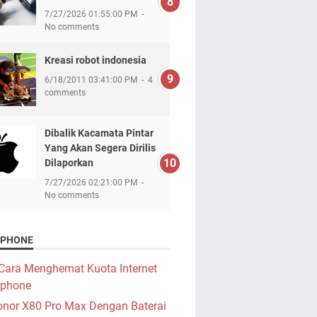
7/27/2026 01:55:00 PM
No comments
Kreasi robot indonesia
6/18/2011 03:41:00 PM
4
comments
Dibalik Kacamata Pintar
Yang Akan Segera Dirilis
Dilaporkan
7/27/2026 02:21:00 PM
No comments
PHONE
Cara Menghemat Kuota Internet
phone
nor X80 Pro Max Dengan Baterai