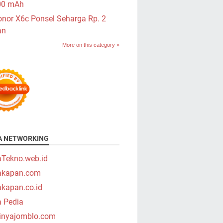
00 mAh
nor X6c Ponsel Seharga Rp. 2
an
More on this category »
A NETWORKING
aTekno.web.id
takapan.com
akapan.co.id
a Pedia
tinyajomblo.com