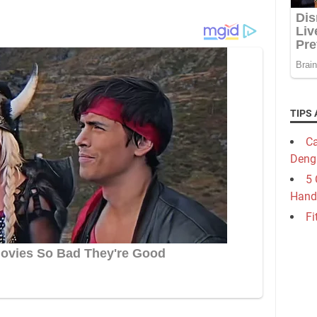
TIPS 
Ca
Deng
5 
Hand
Fi