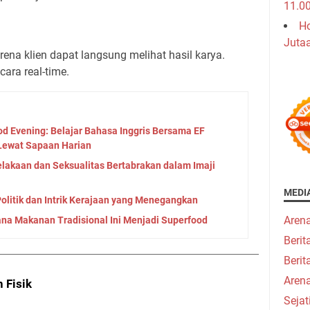
11.0
Ho
Juta
rena klien dapat langsung melihat hasil karya.
cara real-time.
d Evening: Belajar Bahasa Inggris Bersama EF
 Lewat Sapaan Harian
elakaan dan Seksualitas Bertabrakan dalam Imaji
MEDI
olitik dan Intrik Kerajaan yang Menegangkan
Aren
a Makanan Tradisional Ini Menjadi Superfood
Beri
Berit
Aren
 Fisik
Seja