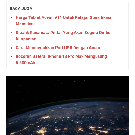
BACA JUGA
Harga Tablet Advan V11 Untuk Pelajar Spesifikasi
Memukau
Dibalik Kacamata Pintar Yang Akan Segera Dirilis
Dilaporkan
Cara Membersihkan Port USB Dengan Aman
Bocoran Baterai iPhone 18 Pro Max Mengusung
5.500mAh