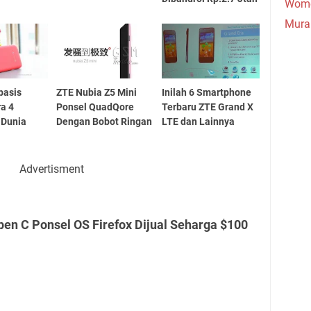
Wome
Mura
basis
ZTE Nubia Z5 Mini
Inilah 6 Smartphone
ra 4
Ponsel QuadQore
Terbaru ZTE Grand X
 Dunia
Dengan Bobot Ringan
LTE dan Lainnya
Advertisment
en C Ponsel OS Firefox Dijual Seharga $100