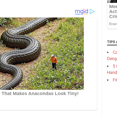
TIPS 
Ca
Deng
5 
Hand
Fi