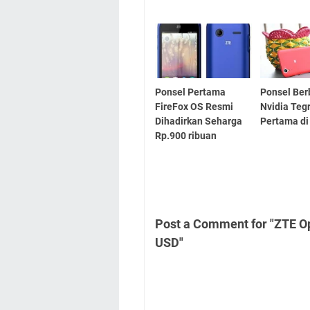
Ponsel Pertama
Ponsel Ber
FireFox OS Resmi
Nvidia Teg
Dihadirkan Seharga
Pertama di
Rp.900 ribuan
Post a Comment for "ZTE Op
USD"