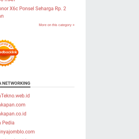
nor X6c Ponsel Seharga Rp. 2
an
More on this category »
A NETWORKING
aTekno.web.id
takapan.com
akapan.co.id
a Pedia
tinyajomblo.com