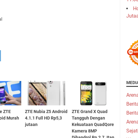
Ho
Juta
al
MEDI
Aren
Beri
e ZTE
ZTE Nubia Z5 Android
ZTE Grand X Quad
Berit
oid Murah
4.1.1 Full HD Rp5,3
Tangguh Dengan
Aren
jutaan
Kekuataan QuadQore
Seja
Kamera 8MP
Dibandrol Rp.2.7 Jtan