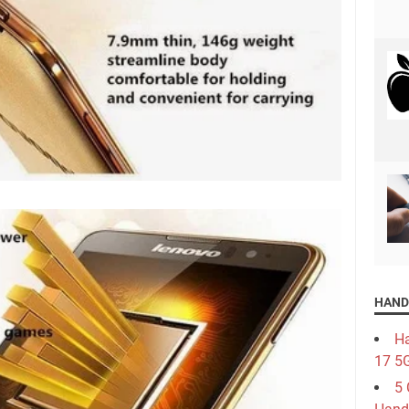
HAND
Ha
17 5
5 