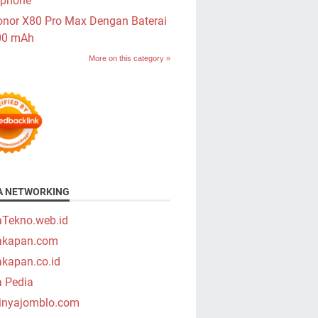
phone
nor X80 Pro Max Dengan Baterai
00 mAh
More on this category »
A NETWORKING
aTekno.web.id
takapan.com
akapan.co.id
a Pedia
tinyajomblo.com