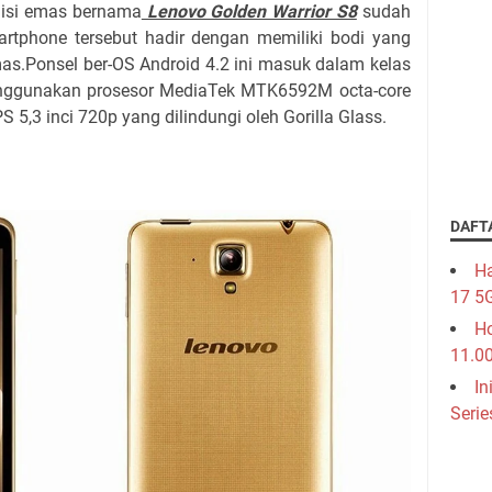
isi emas bernama
Lenovo Golden Warrior S8
sudah
artphone tersebut hadir dengan memiliki bodi yang
as.Ponsel ber-OS Android 4.2 ini masuk dalam kelas
nggunakan prosesor MediaTek MTK6592M octa-core
5,3 inci 720p yang dilindungi oleh Gorilla Glass.
DAFT
Ha
17 5
Ho
11.0
In
Serie