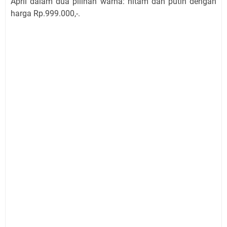
April dalam dua pilihan warna: hitam dan putih dengan
harga Rp.999.000,-.