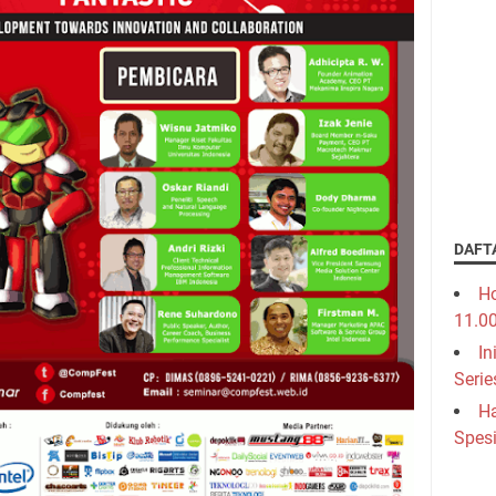
DAFT
Ho
11.0
In
Serie
Ha
Spesi