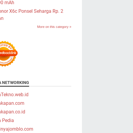
00 mAh
nor X6c Ponsel Seharga Rp. 2
an
More on this category »
A NETWORKING
aTekno.web.id
takapan.com
akapan.co.id
a Pedia
tinyajomblo.com