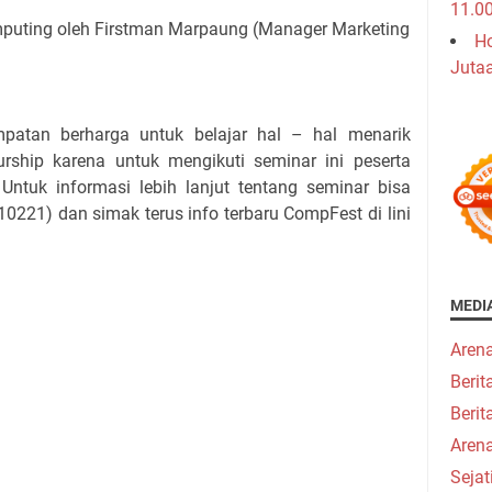
11.0
omputing oleh Firstman Marpaung (Manager Marketing
Ho
Juta
n berharga untuk belajar hal – hal menarik
urship karena untuk mengikuti seminar ini peserta
Untuk informasi lebih lanjut tentang seminar bisa
21) dan simak terus info terbaru CompFest di lini
MEDI
Aren
Beri
Berit
Aren
Seja