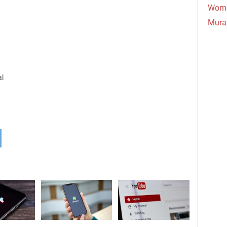
Wome
Mura
al