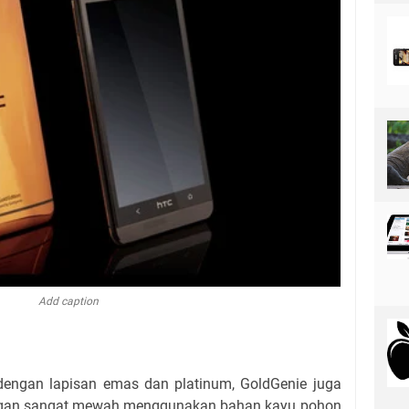
Add caption
ngan lapisan emas dan platinum, GoldGenie juga
ngan sangat mewah menggunakan bahan kayu pohon