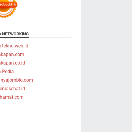
A NETWORKING
aTekno.web.id
takapan.com
akapan.co.id
a Pedia
tinyajomblo.com
niasehat.id
hamat.com