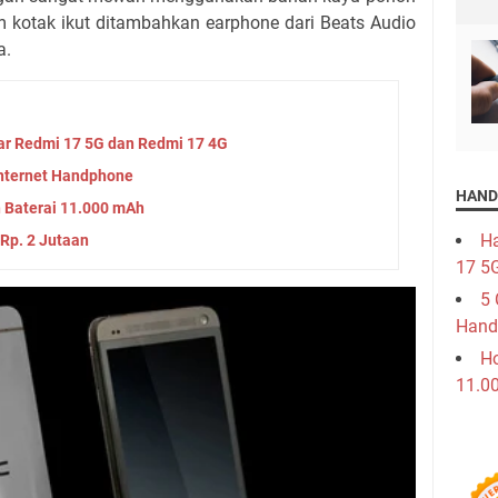
am kotak ikut ditambahkan earphone dari Beats Audio
a.
ar Redmi 17 5G dan Redmi 17 4G
nternet Handphone
HAND
 Baterai 11.000 mAh
Ha
Rp. 2 Jutaan
17 5
5 
Hand
Ho
11.0