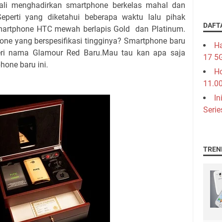
menghadirkan smartphone berkelas mahal dan
Seperti yang diketahui beberapa waktu lalu pihak
DAFT
martphone HTC mewah berlapis Gold dan Platinum.
ne yang berspesifikasi tingginya? Smartphone baru
Ha
iberi nama Glamour Red Baru.Mau tau kan apa saja
17 5
hone baru ini.
Ho
11.0
In
Serie
TREN