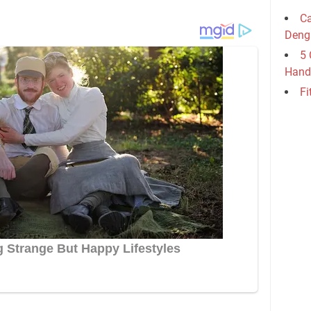
Ca
Deng
5 
Hand
Fi