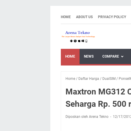
HOME
ABOUT US
PRIVACY POLICY
HOME
NEWS
COMPARE
Home
/
Daftar Harga
/
DualSIM
/
Ponsel
Maxtron MG312 C
Seharga Rp. 500 
Diposkan oleh Arena Tekno
12/17/201