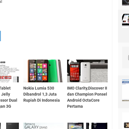
al
Tablet
Nokia Lumia 530
IMO Clarity,Discover II
 Jelly
Dibandrol 1,3 Juta
dan Champion Ponsel
ssor Dual
Rupiah Di Indonesia
Android OctaCore
gan 3G
Pertama