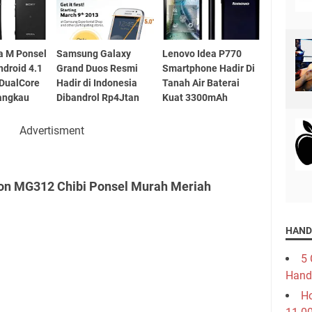
a M Ponsel
Samsung Galaxy
Lenovo Idea P770
ndroid 4.1
Grand Duos Resmi
Smartphone Hadir Di
 DualCore
Hadir di Indonesia
Tanah Air Baterai
angkau
Dibandrol Rp4Jtan
Kuat 3300mAh
Advertisment
on MG312 Chibi Ponsel Murah Meriah
HAND
5 
Hand
Ho