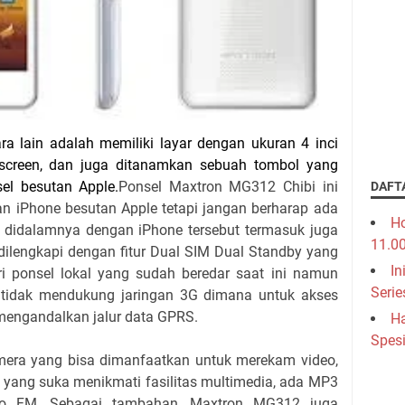
ra lain adalah memiliki layar dengan ukuran 4 inci
hscreen, dan juga ditanamkan sebuah tombol yang
sel besutan Apple.
Ponsel Maxtron MG312 Chibi ini
DAFT
n iPhone besutan Apple tetapi jangan berharap ada
Ho
 didalamnya dengan iPhone tersebut termasuk juga
11.0
i dilengkapi dengan fitur Dual SIM Dual Standby yang
In
i ponsel lokal yang sudah beredar saat ini namun
Serie
 tidak mendukung jaringan 3G dimana untuk akses
 mengandalkan jalur data GPRS.
Ha
Spesi
amera yang bisa dimanfaatkan untuk merekam video,
 yang suka menikmati fasilitas multimedia, ada MP3
adio FM. Sebagai tambahan, Maxtron MG312 juga