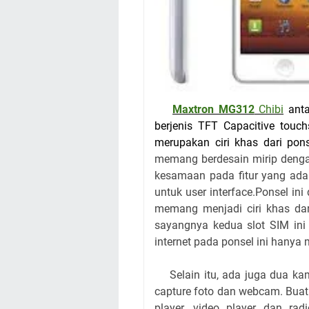
Maxtron MG312
Chibi
anta
berjenis TFT Capacitive touc
merupakan ciri khas dari pon
memang berdesain mirip denga
kesamaan pada fitur yang ada
untuk user interface.Ponsel in
memang menjadi ciri khas dar
sayangnya kedua slot SIM ini
internet pada ponsel ini hanya
Selain itu, ada juga dua k
capture foto dan webcam. Buat
player, video player dan r