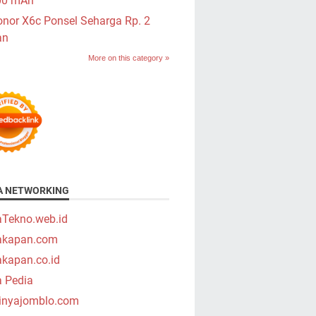
00 mAh
nor X6c Ponsel Seharga Rp. 2
an
More on this category »
A NETWORKING
aTekno.web.id
takapan.com
akapan.co.id
a Pedia
tinyajomblo.com