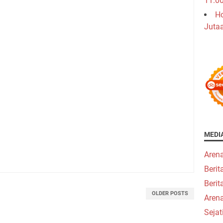
11.0
Ho
Juta
MEDI
Aren
Beri
Berit
OLDER POSTS
Aren
Seja