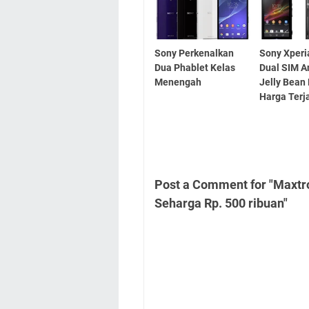
Sony Perkenalkan
Sony Xperi
Dua Phablet Kelas
Dual SIM A
Menengah
Jelly Bean
Harga Terj
Post a Comment for "Maxtr
Seharga Rp. 500 ribuan"