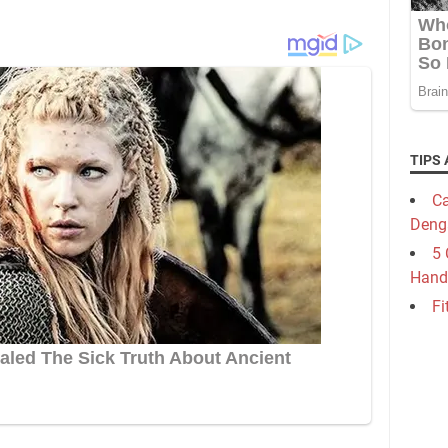
TIPS 
Ca
Deng
5 
Hand
Fi