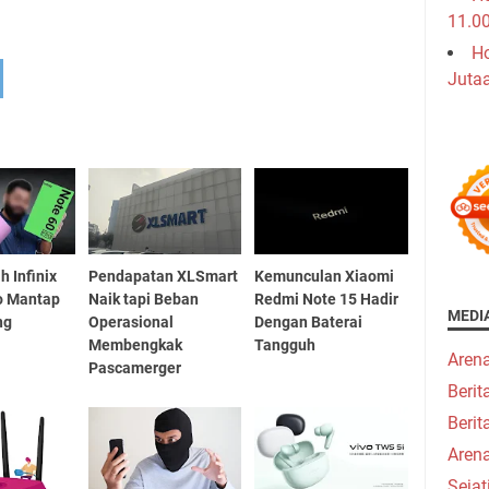
11.0
Ho
Juta
 Infinix
Pendapatan XLSmart
Kemunculan Xiaomi
o Mantap
Naik tapi Beban
Redmi Note 15 Hadir
MEDI
ng
Operasional
Dengan Baterai
Membengkak
Tangguh
Aren
Pascamerger
Beri
Berit
Aren
Seja