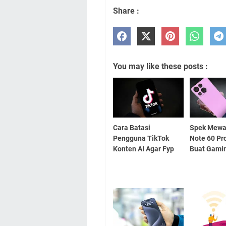
Share :
You may like these posts :
Cara Batasi
Spek Mewah
Pengguna TikTok
Note 60 Pr
Konten AI Agar Fyp
Buat Gami