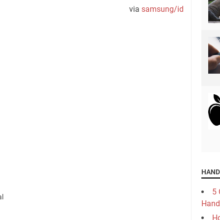
via
samsung/id
HAND
5 
al
Hand
Ho