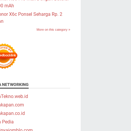
00 mAh
nor X6c Ponsel Seharga Rp. 2
an
More on this category »
A NETWORKING
aTekno.web.id
takapan.com
akapan.co.id
a Pedia
tinyajomblo.com