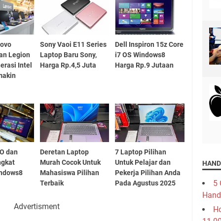
novo
Sony Vaoi E11 Series
Dell Inspiron 15z Core
dan Legion
Laptop Baru Sony,
i7 OS Windows8
erasi Intel
Harga Rp.4,5 Juta
Harga Rp.9 Jutaan
makin
IO dan
Deretan Laptop
7 Laptop Pilihan
ngkat
Murah Cocok Untuk
Untuk Pelajar dan
HAND
indows8
Mahasiswa Pilihan
Pekerja Pilihan Anda
5 
Terbaik
Pada Agustus 2025
Hand
Advertisment
Ho