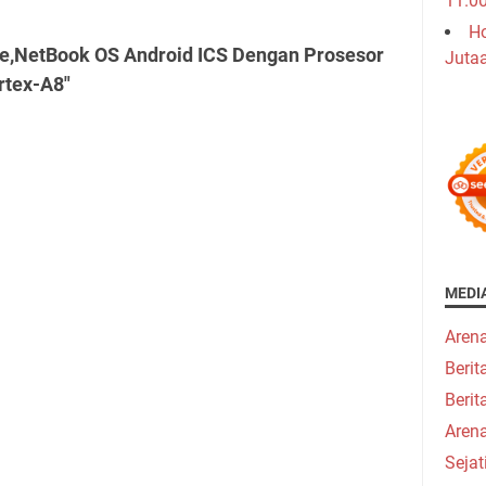
11.0
Ho
e,NetBook OS Android ICS Dengan Prosesor
Juta
rtex-A8"
MEDI
Aren
Beri
Berit
Aren
Seja