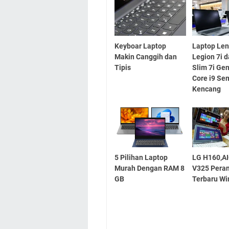
Keyboar Laptop
Laptop Le
Makin Canggih dan
Legion 7i 
Tipis
Slim 7i Gen
Core i9 Se
Kencang
5 Pilihan Laptop
LG H160,A
Murah Dengan RAM 8
V325 Pera
GB
Terbaru W