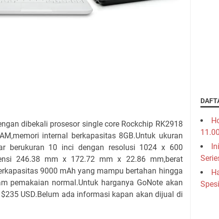
DAFT
Ho
ngan dibekali prosesor single core Rockchip RK2918
11.0
M,memori internal berkapasitas 8GB.Untuk ukuran
In
ar berukuran 10 inci dengan resolusi 1024 x 600
Serie
imensi 246.38 mm x 172.72 mm x 22.86 mm,berat
berkapasitas 9000 mAh yang mampu bertahan hingga
Ha
jam pemakaian normal.Untuk harganya GoNote akan
Spesi
r $235 USD.Belum ada informasi kapan akan dijual di