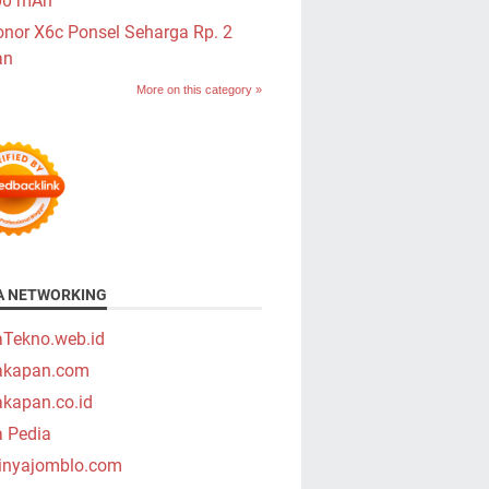
00 mAh
nor X6c Ponsel Seharga Rp. 2
an
More on this category »
A NETWORKING
aTekno.web.id
takapan.com
akapan.co.id
a Pedia
tinyajomblo.com