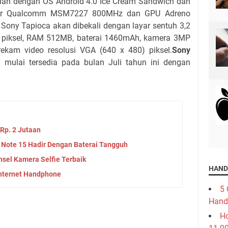
lan dengan OS Android 4.0 Ice Cream Sandwich dan
sesor Qualcomm MSM7227 800MHz dan GPU Adreno
 Sony Tapioca akan dibekali dengan layar sentuh 3,2
80 piksel, RAM 512MB, baterai 1460mAh, kamera 3MP
kam video resolusi VGA (640 x 480) piksel.
Sony
 mulai tersedia pada bulan Juli tahun ini dengan
Rp. 2 Jutaan
Note 15 Hadir Dengan Baterai Tangguh
nsel Kamera Selfie Terbaik
HAND
nternet Handphone
5 
Hand
Ho