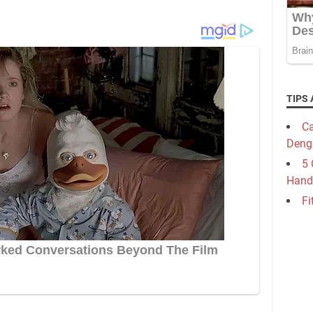
TIPS 
Ca
Deng
5 
Hand
Fi