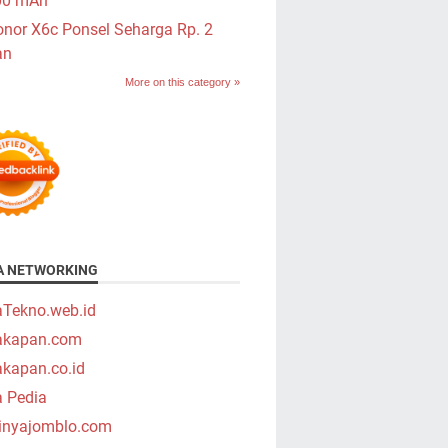
00 mAh
nor X6c Ponsel Seharga Rp. 2
an
More on this category »
A NETWORKING
aTekno.web.id
takapan.com
akapan.co.id
a Pedia
tinyajomblo.com