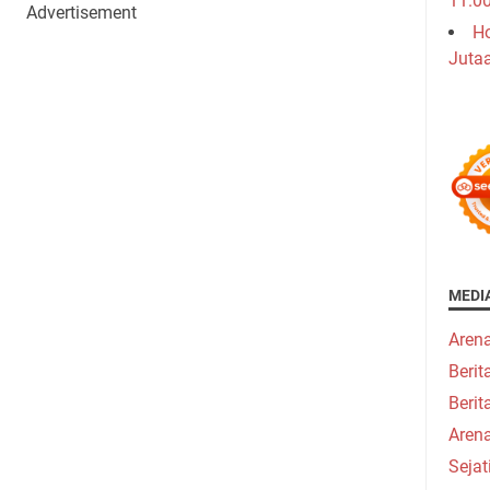
11.0
Advertisement
Ho
Juta
MEDI
Aren
Beri
Berit
Aren
Seja