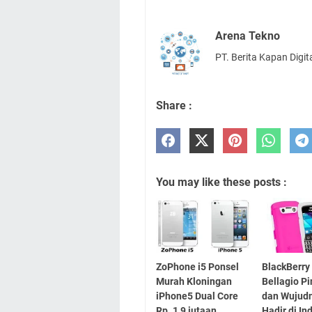
Arena Tekno
PT. Berita Kapan Digit
Share :
You may like these posts :
ZoPhone i5 Ponsel
BlackBerry
Murah Kloningan
Bellagio P
iPhone5 Dual Core
dan Wujud
Rp. 1,9 jutaan
Hadir di In