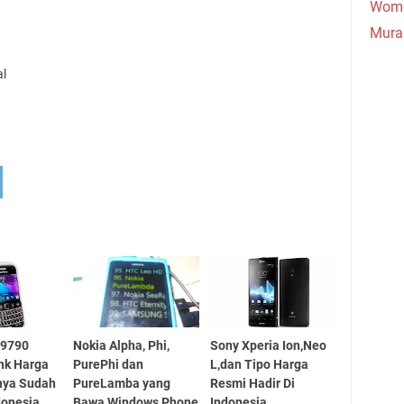
Wome
Mura
al
 9790
Nokia Alpha, Phi,
Sony Xperia Ion,Neo
ink Harga
PurePhi dan
L,dan Tipo Harga
nya Sudah
PureLamba yang
Resmi Hadir Di
donesia
Bawa Windows Phone
Indonesia