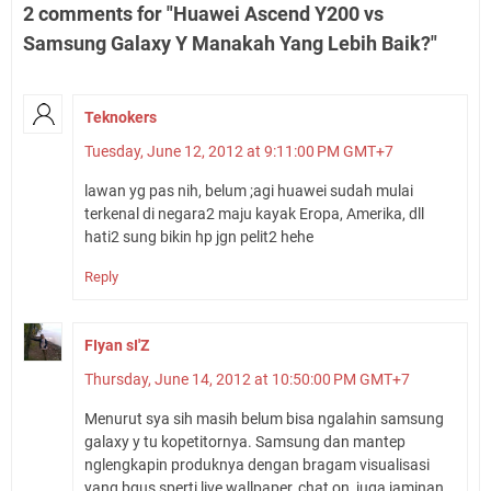
2 comments for "Huawei Ascend Y200 vs
Samsung Galaxy Y Manakah Yang Lebih Baik?"
Teknokers
Tuesday, June 12, 2012 at 9:11:00 PM GMT+7
lawan yg pas nih, belum ;agi huawei sudah mulai
terkenal di negara2 maju kayak Eropa, Amerika, dll
hati2 sung bikin hp jgn pelit2 hehe
Reply
FIyan sI'Z
Thursday, June 14, 2012 at 10:50:00 PM GMT+7
Menurut sya sih masih belum bisa ngalahin samsung
galaxy y tu kopetitornya. Samsung dan mantep
nglengkapin produknya dengan bragam visualisasi
yang bgus sperti live wallpaper, chat on, juga jaminan