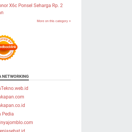
nor X6c Ponsel Seharga Rp. 2
an
More on this category »
A NETWORKING
aTekno.web.id
takapan.com
akapan.co.id
a Pedia
tinyajomblo.com
niasehat.id