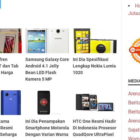
Ho
Juta
fren
Samsung Galaxy Core
Ini Dia Spesifikasi
T dan Tab
Android 4.1 Jelly
Lengkap Nokia Lumia
 Harga
Bean LED Flash
1020
u
Kamera 5 MP
MEDI
Aren
Beri
Berit
Aren
rtama
Ini Dia Penampakan
HTC One Resmi Hadir
 Resmi
Smartphone Motorola
Di Indonesia Prosesor
Seja
 Seharga
Dengan Varian Warna
QuadQore UltraPixel
Wome