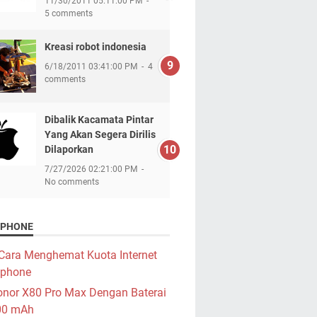
11/30/2011 05:11:00 PM
5 comments
Kreasi robot indonesia
6/18/2011 03:41:00 PM
4
comments
Dibalik Kacamata Pintar
Yang Akan Segera Dirilis
Dilaporkan
7/27/2026 02:21:00 PM
No comments
PHONE
Cara Menghemat Kuota Internet
phone
nor X80 Pro Max Dengan Baterai
00 mAh