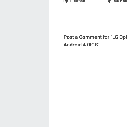
Rp.1 Jutaan
Rp.900 rib
Post a Comment for "LG Op
Android 4.0ICS"