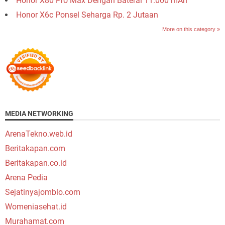
Honor X80 Pro Max Dengan Baterai 11.000 mAh
Honor X6c Ponsel Seharga Rp. 2 Jutaan
More on this category »
MEDIA NETWORKING
ArenaTekno.web.id
Beritakapan.com
Beritakapan.co.id
Arena Pedia
Sejatinyajomblo.com
Womeniasehat.id
Murahamat.com