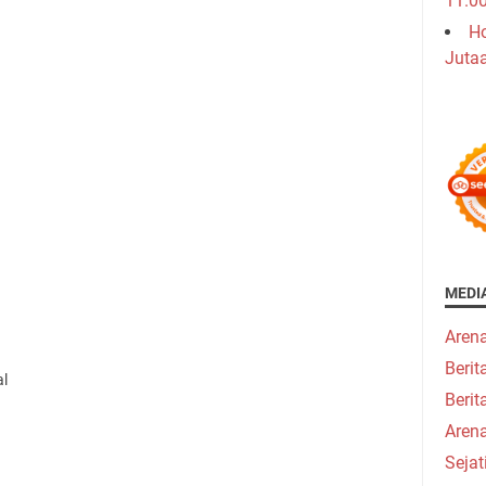
11.0
Ho
Juta
MEDI
Aren
Beri
al
Berit
Aren
Seja