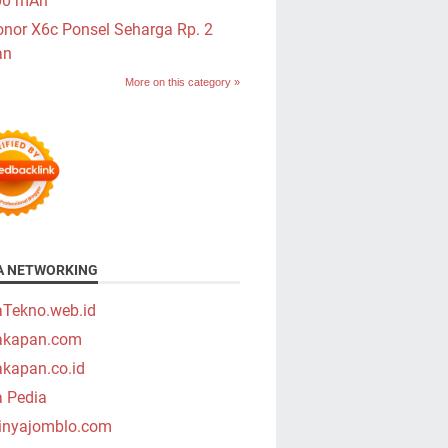
00 mAh
nor X6c Ponsel Seharga Rp. 2
an
More on this category »
A NETWORKING
aTekno.web.id
takapan.com
akapan.co.id
a Pedia
tinyajomblo.com