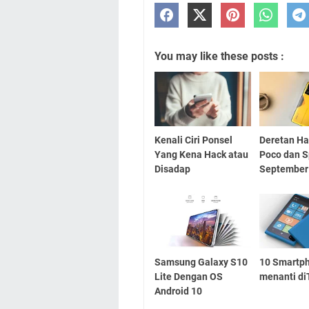
You may like these posts :
Kenali Ciri Ponsel
Deretan Ha
Yang Kena Hack atau
Poco dan S
Disadap
September
Samsung Galaxy S10
10 Smartp
Lite Dengan OS
menanti d
Android 10