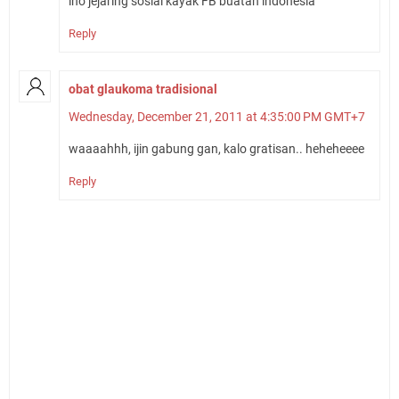
lho jejaring sosial kayak FB buatan indonesia
Reply
obat glaukoma tradisional
Wednesday, December 21, 2011 at 4:35:00 PM GMT+7
waaaahhh, ijin gabung gan, kalo gratisan.. heheheeee
Reply