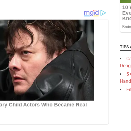
TIPS 
Ca
Deng
5 
Hand
Fi