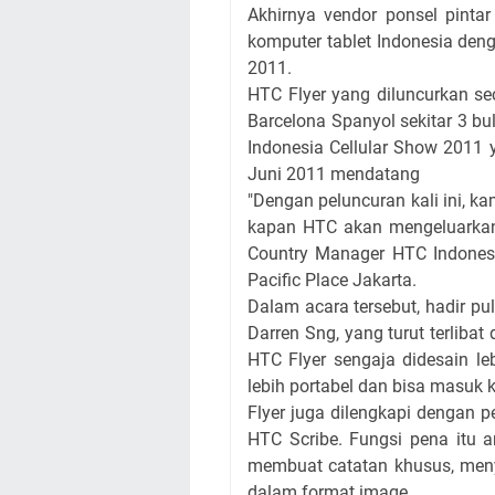
Akhirnya vendor ponsel pinta
komputer tablet Indonesia den
2011.
HTC Flyer yang diluncurkan se
Barcelona Spanyol sekitar 3 bul
Indonesia Cellular Show 2011 y
Juni 2011 mendatang
"Dengan peluncuran kali ini, k
kapan HTC akan mengeluarkan 
Country Manager HTC Indonesia
Pacific Place Jakarta.
Dalam acara tersebut, hadir pul
Darren Sng, yang turut terliba
HTC Flyer sengaja didesain leb
lebih portabel dan bisa masuk 
Flyer juga dilengkapi dengan
HTC Scribe. Fungsi pena itu a
membuat catatan khusus, meny
dalam format image.