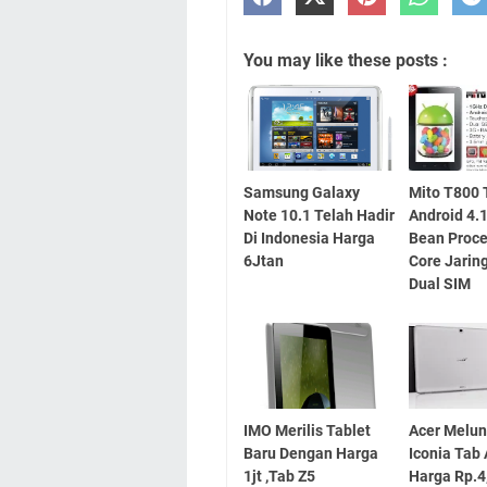
You may like these posts :
Samsung Galaxy
Mito T800 
Note 10.1 Telah Hadir
Android 4.1
Di Indonesia Harga
Bean Proce
6Jtan
Core Jarin
Dual SIM
IMO Merilis Tablet
Acer Melu
Baru Dengan Harga
Iconia Tab
1jt ,Tab Z5
Harga Rp.4