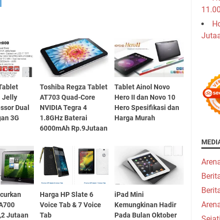
11.0
Ho
Juta
Tablet
Toshiba Regza Tablet
Tablet Ainol Novo
 Jelly
AT703 Quad-Core
Hero II dan Novo 10
ssor Dual
NVIDIA Tegra 4
Hero Spesifikasi dan
gan 3G
1.8GHz Baterai
Harga Murah
6000mAh Rp.9Jutaan
MEDI
Aren
Beri
Berit
ncurkan
Harga HP Slate 6
iPad Mini
Aren
 A700
Voice Tab & 7 Voice
Kemungkinan Hadir
,2 Jutaan
Tab
Pada Bulan Oktober
Seja