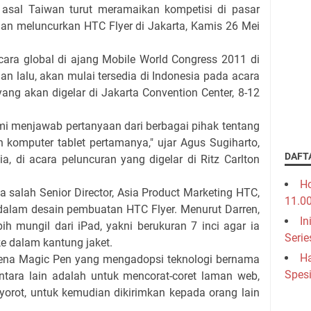
r asal Taiwan turut meramaikan kompetisi di pasar
gan meluncurkan HTC Flyer di Jakarta, Kamis 26 Mei
cara global di ajang Mobile World Congress 2011 di
an lalu, akan mulai tersedia di Indonesia pada acara
ang akan digelar di Jakarta Convention Center, 8-12
ami menjawab pertanyaan dari berbagai pihak tentang
komputer tablet pertamanya," ujar Agus Sugiharto,
DAFT
, di acara peluncuran yang digelar di Ritz Carlton
Ho
a salah Senior Director, Asia Product Marketing HTC,
11.0
t dalam desain pembuatan HTC Flyer. Menurut Darren,
In
ih mungil dari iPad, yakni berukuran 7 inci agar ia
Serie
ke dalam kantung jaket.
Ha
 pena Magic Pen yang mengadopsi teknologi bernama
Spesi
ntara lain adalah untuk mencorat-coret laman web,
orot, untuk kemudian dikirimkan kepada orang lain