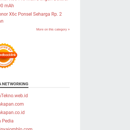
00 mAh
nor X6c Ponsel Seharga Rp. 2
an
More on this category »
A NETWORKING
aTekno.web.id
takapan.com
akapan.co.id
a Pedia
tinyajomblo.com