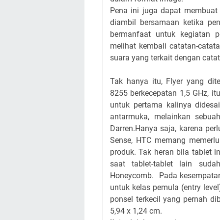
Pena ini juga dapat membuat 
diambil bersamaan ketika pen
bermanfaat untuk kegiatan p
melihat kembali catatan-catat
suara yang terkait dengan catat
Tak hanya itu, Flyer yang d
8255 berkecepatan 1,5 GHz, i
untuk pertama kalinya didesa
antarmuka, melainkan sebuah
Darren.Hanya saja, karena pe
Sense, HTC memang memerluk
produk. Tak heran bila tablet 
saat tablet-tablet lain sud
Honeycomb. Pada kesempatan i
untuk kelas pemula (entry level
ponsel terkecil yang pernah di
5,94 x 1,24 cm.