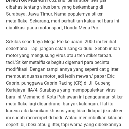
Di MOTOR Plus
edisi 632 lalu, tema stiker sempat
dibahas tentang virus baru yang berkembang di
Surabaya, Jawa Timur. Nama populernya stiker
metalflake. Sekarang, mari perhatikan kalau hal baru ini
diaplikasi pada motor sport, Honda Mega Pro.
Sekilas sepertinya Mega Pro keluaran 2000 ini terlihat
sederhana. Tapi jangan salah sangka dulu. Sebab inilah
motor yang mengusung virus atau tren stiker terbaru
tadi."Stiker metalflake begitu digemari para pecinta
modifikasi. Dengan tampilannya yang seperti cat glitter
membuat nuansa motor jadi lebih mewah," papar Eric
Caprin, punggawa Caprin Racing (CR) di Jl. Gubeng
Kertajaya IIIA/4, Surabaya yang mempopulerkan virus
baru ini.Memang di Kota Pahlawan ini penggunaan stiker
metalflake lagi digandrungi banyak kalangan. Hal itu
karena ada keunikan khusus yang bisa didapat jika stiker
ini sudah menempel di bodi. Walau menimbulkan kilauan
seperti biji besi atau glitter, tapi warna yang diberikannya