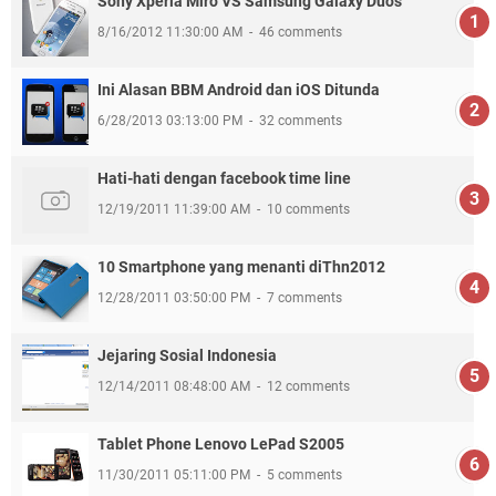
Sony Xperia Miro VS Samsung Galaxy Duos
8/16/2012 11:30:00 AM
46 comments
Ini Alasan BBM Android dan iOS Ditunda
6/28/2013 03:13:00 PM
32 comments
Hati-hati dengan facebook time line
12/19/2011 11:39:00 AM
10 comments
10 Smartphone yang menanti diThn2012
12/28/2011 03:50:00 PM
7 comments
Jejaring Sosial Indonesia
12/14/2011 08:48:00 AM
12 comments
Tablet Phone Lenovo LePad S2005
11/30/2011 05:11:00 PM
5 comments