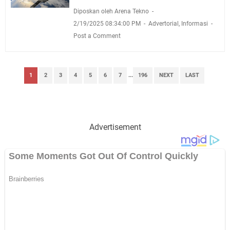
Diposkan oleh Arena Tekno
2/19/2025 08:34:00 PM
Advertorial
,
Informasi
Post a Comment
1
2
3
4
5
6
7
...
196
NEXT
LAST
Advertisement